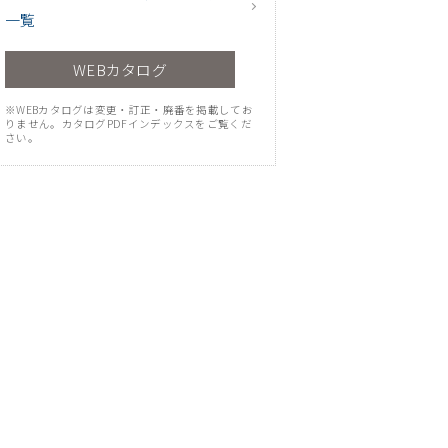
一覧
WEBカタログ
※WEBカタログは変更・訂正・廃番を掲載してお
りません。カタログPDFインデックスをご覧くだ
さい。