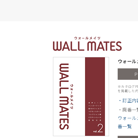
ウォールメ
※カタログP
を掲載した
・訂正内
・廃番一
ウォールメ
番一覧