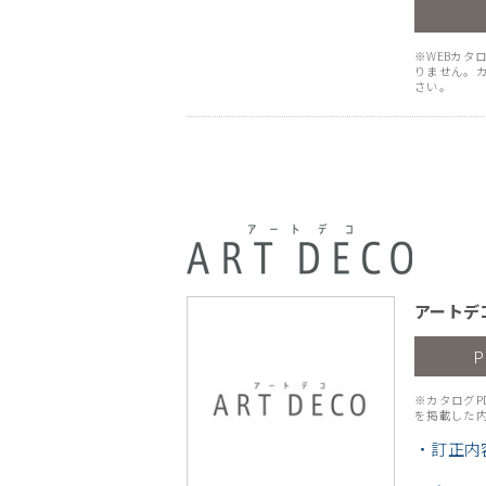
※WEBカタ
りません。カ
さい。
アートデ
※カタログP
を掲載した
・訂正内